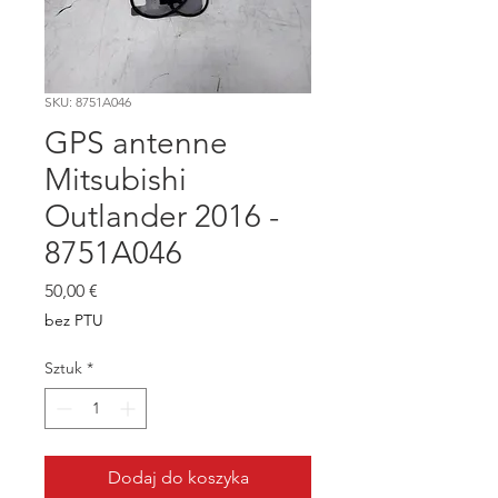
SKU: 8751A046
GPS antenne
Mitsubishi
Outlander 2016 -
8751A046
Cena
50,00 €
bez PTU
Sztuk
*
Dodaj do koszyka