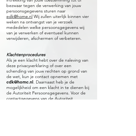
intrekking van jouw toestemming tot of
bezwaar tegen de verwerking van jouw
persoonsgegevens sturen naar
edk@home.nl
Wij zullen uiterlijk binnen vier
weken na ontvangst van je verzoek
mededelen welke persoonsgegevens wij
van je verwerken of eventueel kunnen
verwijderen, afschermen of verbeteren.
Klachtenprocedures
Als je een klacht hebt over de naleving van
deze privacyverklaring of over een
schending van jouw rechten op grond van
de wet, kun je contact opnemen met
edk@home.nl
. Daarnaast heb je de
mogelijkheid om een klacht in te dienen bij
de Autoriteit Persoonsgegevens. Voor de
contactgegevens van de Autoriteit
Persoonsgegevens verwijzen wij je naar hun
website:
https://www.autoriteitpersoonsgegevens.
nl/nl
.
Contactgegevens