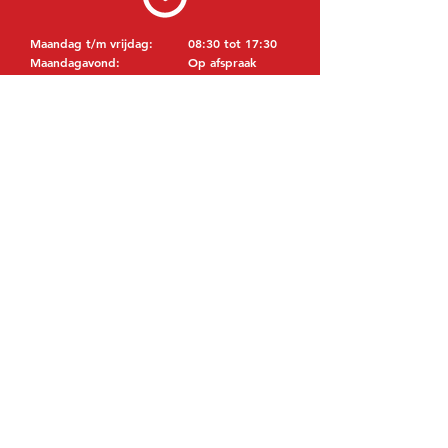
Maandag t/m vrijdag:
08:30 tot 17:30
Maandagavond:
Op afspraak
Zaterdag:
09:00 tot 12:00
Zondag:
Gesloten
BEZOEK EDK
MITSUBISHI Onderdelen Eric de Kort BV
Julianastraat 19
5171 GK Kaatsheuvel
NEDERLAND
T: +31 (0)416 28 01 79
E: info@ericdekort.nl