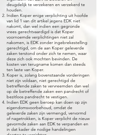
deugdelijk te verzekeren en verzekerd te
houden.
Indien Koper enige verplichting uit hoofde
van lid 1 van dit artikel jegens EDK niet
nakomt, dan wel indien een gegronde
vrees gerechtvaardigd is dat Koper
voornoemde verplichtingen niet zal
nakomen, is EDK zonder ingebrekestelling
gerechtigd, om de aan Koper geleverde
zaken terstond onder zich te nemen, waar
deze zich ook mochten bevinden. De
kosten van terugname komen dan steeds
ten laste van Koper.
Koper is, zolang bovenstaande vorderingen
niet zijn voldaan, niet gerechtigd de
betreffende zaken te vervreemden dan wel
op de betreffende zaken een pandrecht of
bezitloos pandrecht te vestigen.
Indien EDK geen beroep kan doen op zijn
eigendomsvoorbehoud, omdat de
geleverde zaken zijn vermengd, vervormd
of nagetrokken, is Koper verplicht de nieuw
gevormde zaken aan EDK te verpanden en
in dat kader de nodige handelingen
daartoe te verrichten.