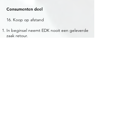
Consumenten deel
16. Koop op afstand
In beginsel neemt EDK nooit een geleverde
zaak retour.
Ingeval van een overeenkomst ex artikel
7:46a BW (Koop of Afstand) geldt dat
Consument gedurende 14 werkdagen na
de ontvangst van de geleverde zaak het
recht heeft de overeenkomst te ontbinden.
De kosten voor (retour) verzending komen
dan voor rekening van Consument.
Er is ingevolge dit artikel nooit geen recht
om te opteren op dit artikel omdat bij EDK
geen koop op afstand ontstaat. EDK moet
om de overeenkomst tot stand te laten
komen een "dienst" verlenen (d
emonteren
van het onderdeel van een gebruikt
voertuig), daardoor komt een
overeenkomst volgens ex artikel 7:46a BW
(Koop of Afstand) niet tot stand.
Indien EDK toestaat een artikel te
retourneren: Binnen 7 dagen na ontbinding