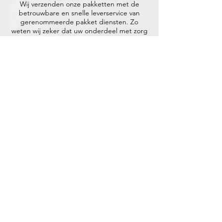
Wij verzenden onze pakketten met de
betrouwbare en snelle leverservice van
gerenommeerde pakket diensten. Zo
weten wij zeker dat uw onderdeel met zorg
wordt behandeld en stipt wordt afgeleverd.
Volgens Afspraak.
+31 (0)416 28 01 79
info@ericdekort.nl