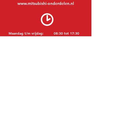
www.mitsubishi-onderdelen.nl
Maandag t/m vrijdag:
08:30 tot 17:30
Maandagavond:
Op afspraak
Zaterdag:
09:00 tot 12:00
Zondag:
Gesloten
BEZOEK EDK
MITSUBISHI Onderdelen Eric de Kort BV
Julianastraat 19
5171 GK Kaatsheuvel
NEDERLAND
T: +31 (0)416 28 01 79