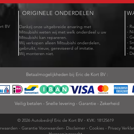
ORIGINELE ONDERDELEN
W
rt BV
- R
Dankzij onze uitgebreide ervaring met
- N
Mitsubishi weten wij met welk onderdeel u uw
- G
Mitsubishi kan repareren.
- Sn
Wij verkopen alleen Mitsubishi onderdelen,
- R
gebruikt, nieuw, gereviseerd of imitatie.
- De
Wij monteren niet.
Betaalmogelijkheden bij Eric de Kort BV :
Veilig betalen - Snelle levering - Garantie - Zekerheid
© 2026 Autobedrijf Eric de Kort BV - KVK: 18125619
rwaarden
-
Garantie Voorwaarden
-
Disclaimer
-
Cookies
-
Privacy Verkla
Herroepingsrecht