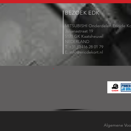
BEZOEK EDK
MITSUBISHI Onderdelen Eric de Ko
Julianastraat 19
5171 GK Kaatsheuvel
NEDERLAND
T: +31 (0)416 28 01 79
E: info@ericdekort.nl
Algemene Voo