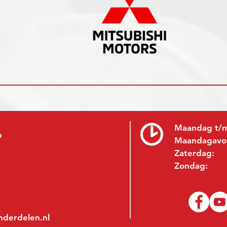
Maandag t/m
9
Maandagavo
Zaterdag:
Zondag:
nderdelen.nl