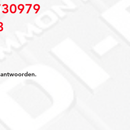
30979
3
jk antwoorden.