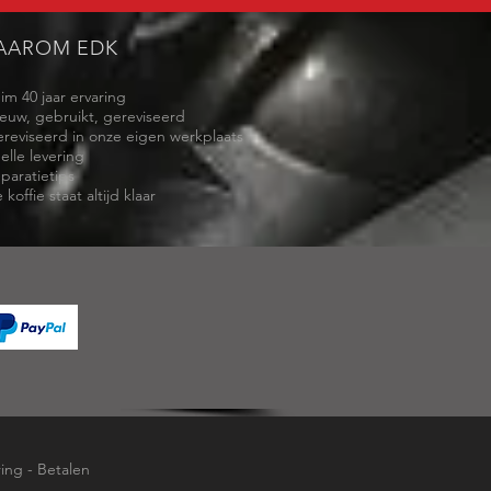
AAROM EDK
uim 40 jaar ervaring
ieuw, gebruikt, gereviseerd
ereviseerd in onze eigen werkplaats
elle levering
eparatietips
 koffie staat altijd klaar
ring
-
Betalen