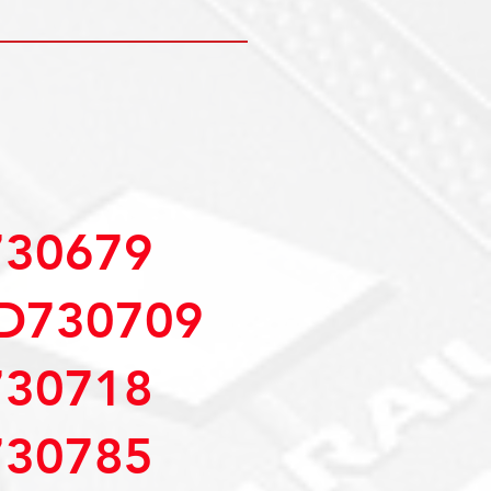
30679
D730709
30718
30785