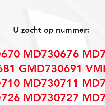
U zocht op nummer:
670 MD730676 MD7
681 GMD730691 VM
710 MD730711 MD7
726 MD730727 MD7