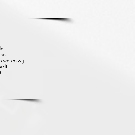
de
van
 weten wij
ordt
.