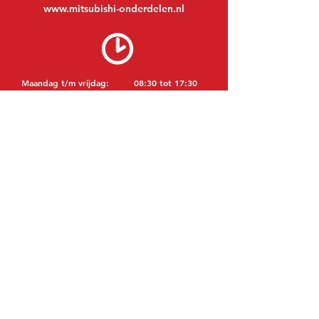
www.mitsubishi-onderdelen.nl
Maandag t/m vrijdag:
08:30 tot 17:30
Maandagavond:
Op afspraak
Zaterdag:
09:00 tot 12:00
Zondag:
Gesloten
BEZOEK EDK
MITSUBISHI Onderdelen Eric de Kort BV
Julianastraat 19
5171 GK Kaatsheuvel
NEDERLAND
T: +31 (0)416 28 01 79