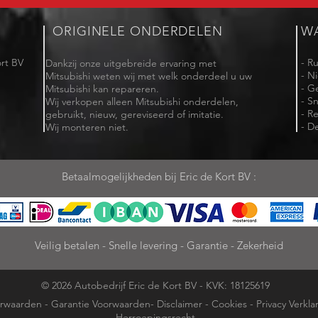
ORIGINELE ONDERDELEN
W
rt BV
- R
Dankzij onze uitgebreide ervaring met
- N
Mitsubishi weten wij met welk onderdeel u uw
- G
Mitsubishi kan repareren.
- Sn
Wij verkopen alleen Mitsubishi onderdelen,
- R
gebruikt, nieuw, gereviseerd of imitatie.
- De
Wij monteren niet.
Betaalmogelijkheden bij Eric de Kort BV :
Veilig betalen - Snelle levering - Garantie - Zekerheid
© 2026 Autobedrijf Eric de Kort BV - KVK: 18125619
rwaarden
-
Garantie Voorwaarden
-
Disclaimer
-
Cookies
-
Privacy Verkla
Herroepingsrecht