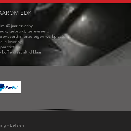
AAROM EDK
uim 40 jaar ervaring
ieuw, gebruikt, gereviseerd
ereviseerd in onze eigen werkplaats
elle levering
eparatietips
 koffie staat altijd klaar
ring
-
Betalen