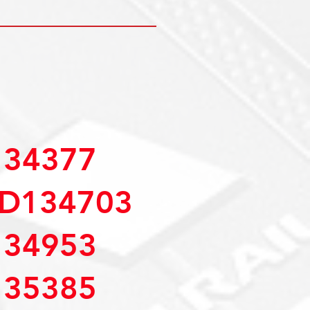
34377
D134703
34953
35385