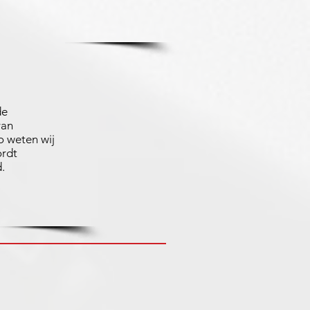
de
van
 weten wij
ordt
.