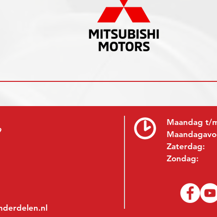
Maandag t/m
9
Maandagavo
Zaterdag:
Zondag:
nderdelen.nl