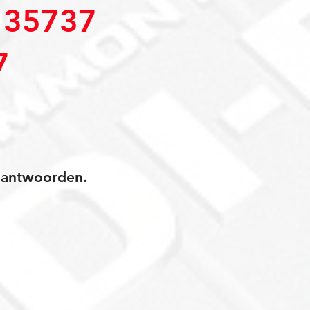
35737
7
jk antwoorden.