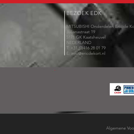
BEZOEK EDK
MITSUBISHI Onderdelen Eric de Ko
Julianastraat 19
5171 GK Kaatsheuvel
NEDERLAND
T: +31 (0)416 28 01 79
E: info@ericdekort.nl
Algemene Voo