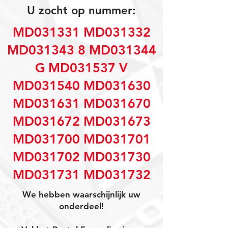
U zocht op nummer:
MD031331 MD031332
MD031343 8 MD031344
G MD031537 V
MD031540 MD031630
MD031631 MD031670
MD031672 MD031673
MD031700 MD031701
MD031702 MD031730
MD031731 MD031732
We hebben waarschijnlijk uw
onderdeel!