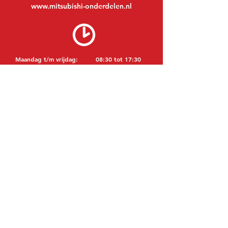
www.mitsubishi-onderdelen.nl
Maandag t/m vrijdag:
08:30 tot 17:30
Maandagavond:
Op afspraak
Zaterdag:
09:00 tot 12:00
Zondag:
Gesloten
BEZOEK EDK
MITSUBISHI Onderdelen Eric de Kort BV
Julianastraat 19
5171 GK Kaatsheuvel
NEDERLAND
T: +31 (0)416 28 01 79