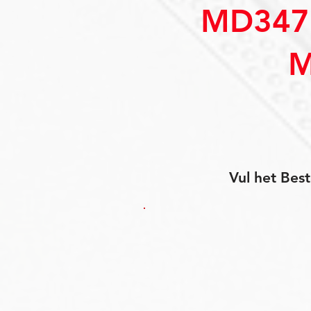
MD347
M
Vul het Best