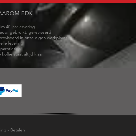
AAROM EDK
uim 40 jaar ervaring
ieuw, gebruikt, gereviseerd
ereviseerd in onze eigen werkplaats
elle levering
eparatietips
 koffie staat altijd klaar
ring
-
Betalen