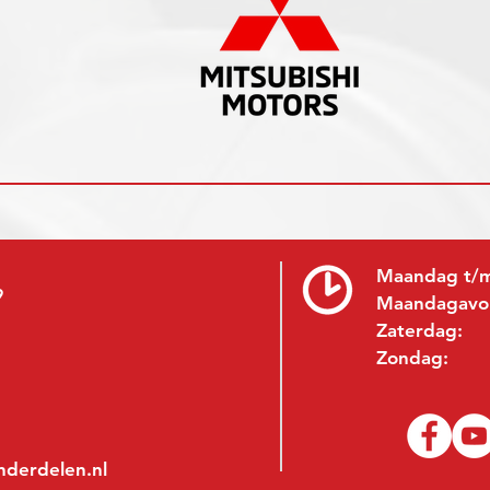
Maandag t/m
9
Maandagavo
Zaterdag:
Zondag:
nderdelen.nl