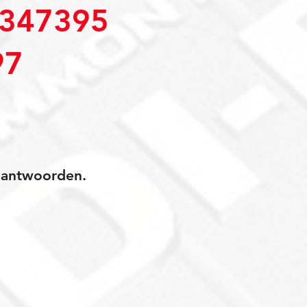
347395
97
jk antwoorden.