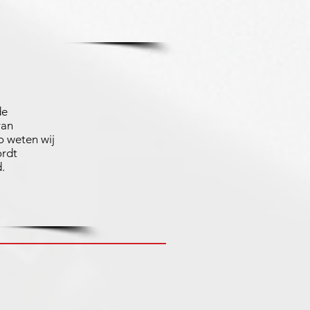
de
van
 weten wij
ordt
.