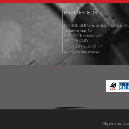
BEZOEK EDK
MITSUBISHI Onderdelen Eric de Ko
Julianastraat 19
5171 GK Kaatsheuvel
NEDERLAND
T: +31 (0)416 28 01 79
E: info@ericdekort.nl
Algemene Voo