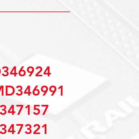
346924
MD346991
347157
347321