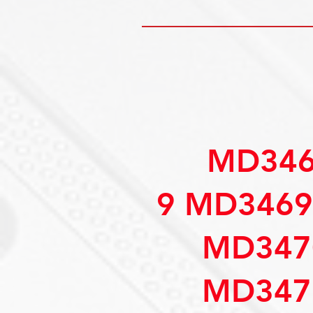
MD346
9 MD3469
MD347
MD347