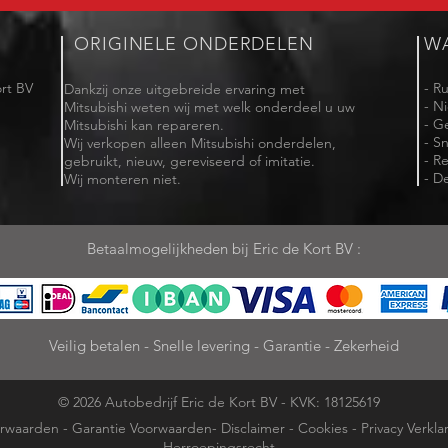
ORIGINELE ONDERDELEN
W
rt BV
- R
Dankzij onze uitgebreide ervaring met
- N
Mitsubishi weten wij met welk onderdeel u uw
- G
Mitsubishi kan repareren.
- Sn
Wij verkopen alleen Mitsubishi onderdelen,
- R
gebruikt, nieuw, gereviseerd of imitatie.
- De
Wij monteren niet.
Betaalmogelijkheden bij Eric de Kort BV :
Veilig betalen - Snelle levering - Garantie - Zekerheid
© 2026 Autobedrijf Eric de Kort BV - KVK: 18125619
rwaarden
-
Garantie Voorwaarden
-
Disclaimer
-
Cookies
-
Privacy Verkla
Herroepingsrecht